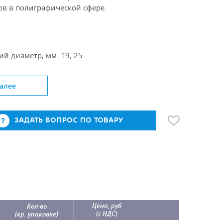
ов в полиграфической сфере.
й диаметр, мм: 19; 25
алее
ЗАДАТЬ ВОПРОС ПО ТОВАРУ
Цена, руб
Кол-во
(с НДС)
(кр. упаковке)