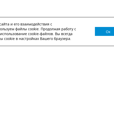
айта и его взаимодействия с
ользуем файлы cookie. Продолжая работу с
Ок
НУЖНА КОНСУЛЬТАЦИЯ?
использование cookie-файлов. Вы всегда
 cookie в настройках Вашего браузера.
ВЬТЕ ЗАЯВКУ И НАШ МЕНЕДЖЕР СВЯЖЕТСЯ С
Настоящим подтверждаю, что я ознакомлен и согласен с
условиями публичн
оферты
.
Настоящим подтверждаю, что ознакомлен с политикой оператора в отношен
обработки персональных данных