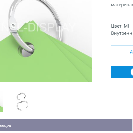
материал
Цвет: Ml
Внутренни
д
овара