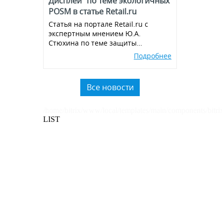
Дисплей" по теме экологичных
POSM в статье Retail.ru
Статья на портале Retail.ru с
экспертным мнением Ю.А.
Стюхина по теме защиты
окружающей среды, производства
Подробнее
экологичных POSM,
использованию вторичного
пластика.
Все новости
/home/bitrix/www/local/templates/main/components/bitri
LIST