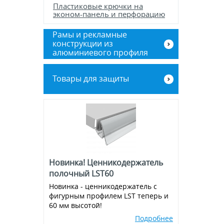
Пластиковые крючки на
эконом-панель и перфорацию
Рамы и рекламные
конструкции из
алюминиевого профиля
Баннерные стенды
Товары для защиты
Рамы из алюминиевого клик-
профиля
Экраны для кассовой зоны
Новинка! Ценникодержатель
полочный LST60
Новинка - ценникодержатель с
фигурным профилем LST теперь и
60 мм высотой!
Подробнее