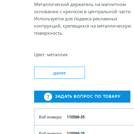
Металлический держатель на магнитном
основании с крючком в центральной части.
Используется для подвеса рекламных
контрукций, крепящихся на металлическую
поверхность.
Цвет: металлик
Диаметр, мм: 25; 35; 45
Диаметр резьбы, мм: M4
далее
Сила магнита, кг: 1.5; 3; 4.5
ЗАДАТЬ ВОПРОС ПО ТОВАРУ
Код товара
110566-35
Кол-во кратное упаковкам
Код товара
110566-25