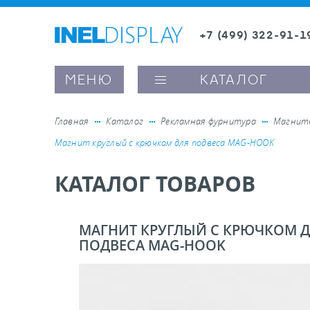
+7 (499) 322-91-1
8 (800) 600-63-0
Заказать звонок
МЕНЮ
КАТАЛОГ
Главная
Каталог
Рекламная фурнитура
Магнит
Магнит круглый с крючком для подвеса MAG-HOOK
ые ценникодержатели
КАТАЛОГ ТОВАРОВ
ители полочного пространства
МАГНИТ КРУГЛЫЙ С КРЮЧКОМ 
ПОДВЕСА MAG-HOOK
ели вывесок и шелфтокеры
ое оборудование, комплектующие