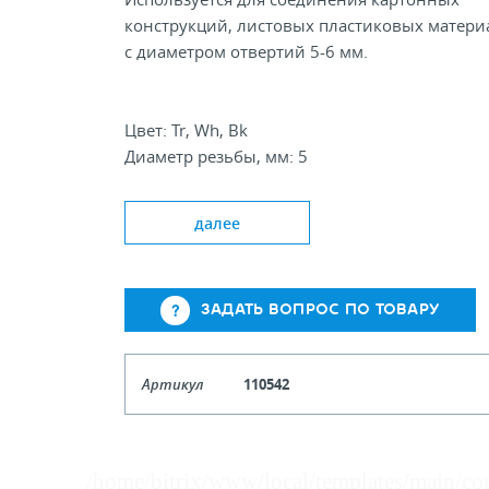
конструкций, листовых пластиковых матери
с диаметром отвертий 5-6 мм.
Цвет: Tr, Wh, Bk
Диаметр резьбы, мм: 5
Диаметр шляпки, мм: 14
Длина, мм: 12; 25
далее
ЗАДАТЬ ВОПРОС ПО ТОВАРУ
Артикул
110542
Кол-во кратное упаковкам
/home/bitrix/www/local/templates/main/co
Цена, руб (с НДС)
ПО ЗАПР