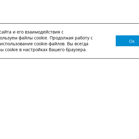
айта и его взаимодействия с
ользуем файлы cookie. Продолжая работу с
Ок
НУЖНА КОНСУЛЬТАЦИЯ?
использование cookie-файлов. Вы всегда
 cookie в настройках Вашего браузера.
ВЬТЕ ЗАЯВКУ И НАШ МЕНЕДЖЕР СВЯЖЕТСЯ С
Настоящим подтверждаю, что я ознакомлен и согласен с
условиями публичн
оферты
.
Настоящим подтверждаю, что ознакомлен с политикой оператора в отношен