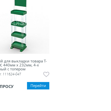
й для выкладки товара Т-
Y, 440мм х 232мм, 4-х
ный с топером
л:
111624-04T
Перейти
АПРОСУ