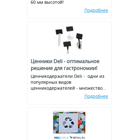
60 мм высотой!
Пластиковые крючки на
эконом-панель и перфорацию
Подробнее
Ценники Deli - оптимальное
решение для гастрономии!
Ценникодержатели Deli - одни из
популярных видов
ценникодержателей - множество
вариантов и комбинаций, всегда в
Подробнее
наличии!