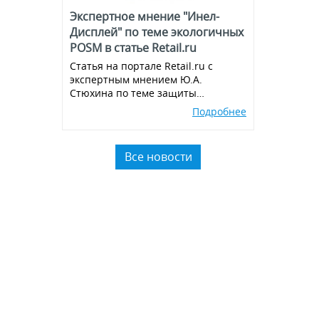
Экспертное мнение "Инел-
Дисплей" по теме экологичных
POSM в статье Retail.ru
Статья на портале Retail.ru с
экспертным мнением Ю.А.
Стюхина по теме защиты
окружающей среды, производства
Подробнее
экологичных POSM,
использованию вторичного
пластика.
Все новости