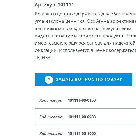
Артикул:
101111
Вставка в ценникодержатель для обеспечен
угла наклона ценника. Особенна эффектинв
для нижних полок, позволяет покупателям
видеть название и стоимость продукта. Вста
имеет самоклеющуюся основу для надежной
фиксации. Используется в ценникодержателях
TE, HSA.
ЗАДАТЬ ВОПРОС ПО ТОВАРУ
Код товара
101111-00-0150
Цвет
Прозрач
Код товара
101111-00-0988
Длина
Цвет
Прозрач
Кол-во кратное упаковкам
Код товара
101111-00-1000