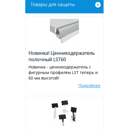
Товары для защиты
Винты, зип-локи, соединители
Рамы из алюминиевого клик-
профиля
Экраны для кассовой зоны
Металлическая фурнитура
Магниты
Новинка! Ценникодержатель
Присоски
полочный LST60
Новинка - ценникодержатель с
Ножки для воблеров
фигурным профилем LST теперь и
60 мм высотой!
Пластиковые крючки на
эконом-панель и перфорацию
Подробнее