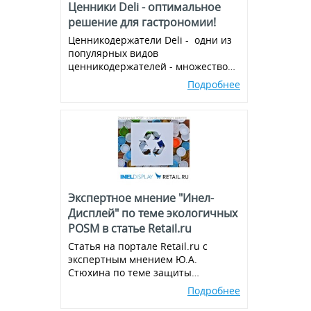
Ценники Deli - оптимальное
решение для гастрономии!
Ценникодержатели Deli - одни из
популярных видов
ценникодержателей - множество
вариантов и комбинаций, всегда в
Подробнее
наличии!
Экспертное мнение "Инел-
Дисплей" по теме экологичных
POSM в статье Retail.ru
Статья на портале Retail.ru с
экспертным мнением Ю.А.
Стюхина по теме защиты
окружающей среды, производства
Подробнее
экологичных POSM,