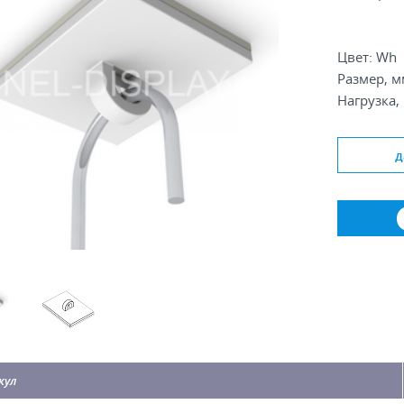
Цвет: Wh
Размер, м
Нагрузка, 
д
кул