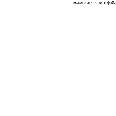
можете отключить файлы
ОСТА
ФИО
*
Телефон
*
E-mail