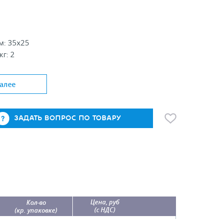
м: 35х25
кг: 2
алее
ЗАДАТЬ ВОПРОС ПО ТОВАРУ
Цена, руб
Кол-во
(с НДС)
(кр. упаковке)