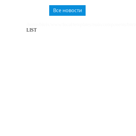
использованию вторичного
пластика.
Все новости
/home/bitrix/www/local/templates/main/components/bitri
LIST