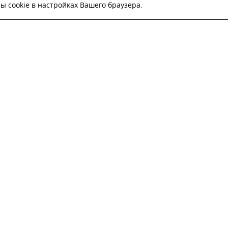
 cookie в настройках Вашего браузера.
ВЬТЕ ЗАЯВКУ И НАШ МЕНЕДЖЕР СВЯЖЕТСЯ С
Настоящим подтверждаю, что я ознакомлен и согласен с
условиями публичн
оферты
.
Настоящим подтверждаю, что ознакомлен с политикой оператора в отношен
обработки персональных данных
Настоящим даю свое согласие на обработку персональных данных
ОТПРАВИТЬ