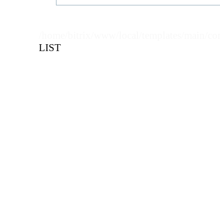
Кол-во кратное упаковкам
Длина
Цена, руб (с НДС)
ПО ЗАПР
В КОРЗИНУ
Кол-во кратное упаковкам
/home/bitrix/www/local/templates/main/co
LIST
Цена, руб (с НДС)
ПО ЗАПР
В КОРЗИНУ
В КОРЗИНУ