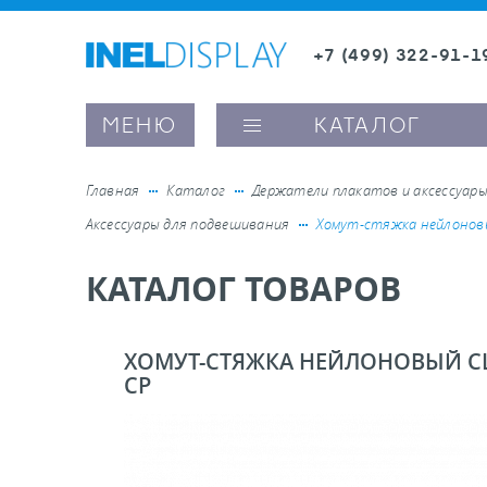
+7 (499) 322-91-1
8 (800) 600-63-0
Заказать звонок
МЕНЮ
КАТАЛОГ
Главная
Каталог
Держатели плакатов и аксессуар
Аксессуары для подвешивания
Хомут-стяжка нейлоновы
ые ценникодержатели
КАТАЛОГ ТОВАРОВ
ители полочного пространства
ХОМУТ-СТЯЖКА НЕЙЛОНОВЫЙ СL
CP
ели вывесок и шелфтокеры
ое оборудование, комплектующие