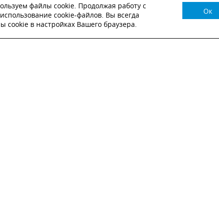
ользуем файлы cookie. Продолжая работу с
Ок
НУЖНА КОНСУЛЬТАЦИЯ?
использование cookie-файлов. Вы всегда
 cookie в настройках Вашего браузера.
ВЬТЕ ЗАЯВКУ И НАШ МЕНЕДЖЕР СВЯЖЕТСЯ С
Настоящим подтверждаю, что я ознакомлен и согласен с
условиями публичн
оферты
.
Настоящим подтверждаю, что ознакомлен с политикой оператора в отношен
обработки персональных данных
Настоящим даю свое согласие на обработку персональных данных