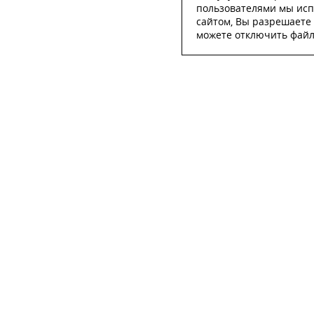
пользователями мы исп
сайтом, Вы разрешаете 
можете отключить файлы
ОСТА
ФИО
*
Телефон
*
E-mail