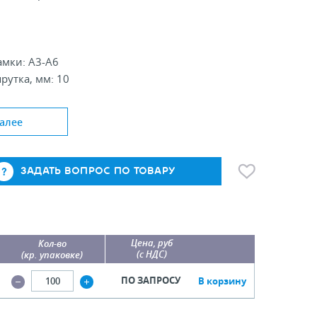
амки: А3-А6
рутка, мм: 10
алее
ЗАДАТЬ ВОПРОС ПО ТОВАРУ
Цена, руб
Кол-во
(с НДС)
(кр. упаковке)
ПО ЗАПРОСУ
В корзину