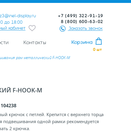
+7 (499) 322-91-19
z3@inel-display.ru
8 (800) 600-63-02
00 до 18:00
ный кабинет
Заказать звонок
Корзина
сти
Контакты
0
шт
шивания рам металлический F-HOOK-M
КИЙ F-HOOK-M
:
104238
ый крючок с петлей. Крепится с верхнего торца
ля подвешивания одной рамки рекомендуется
ать 2 крючка.