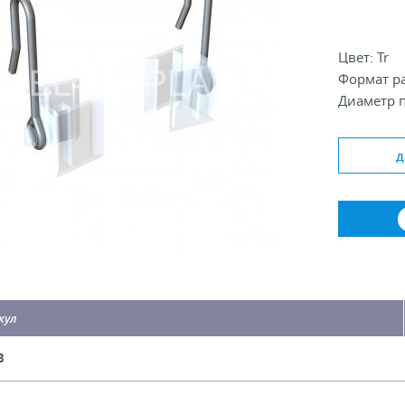
Цвет: Tr
Формат р
Диаметр п
д
кул
8