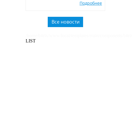
окружающей среды, производства
Подробнее
экологичных POSM,
использованию вторичного
пластика.
Все новости
/home/bitrix/www/local/templates/main/components/bitri
LIST