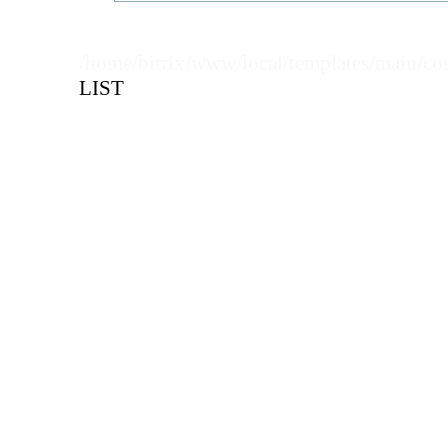
Кол-во кратное упаковкам
/home/bitrix/www/local/templates/main/co
Цена, руб (с НДС)
ПО ЗАПР
LIST
В КОРЗИНУ