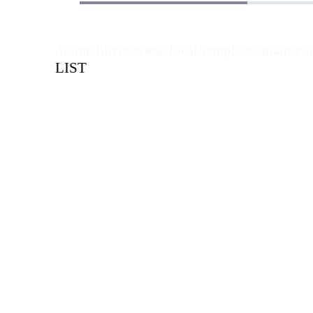
/home/bitrix/www/local/templates/main/co
LIST