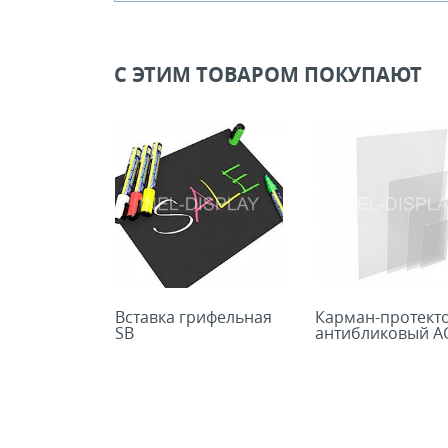
Кол-во кратное упаковкам
Цена, руб (с НДС)
ПО ЗАПР
С ЭТИМ ТОВАРОМ ПОКУПАЮТ
В КОРЗИНУ
Вставка грифельная
Карман-протект
SB
антибликовый A