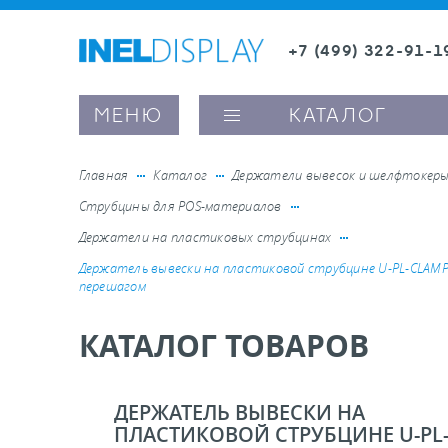
+7 (499) 322-91-1
8 (800) 600-63-0
Заказать звонок
МЕНЮ
КАТАЛОГ
Главная
Каталог
Держатели вывесок и шелфтокер
Струбцины для POS-материалов
ые ценникодержатели
Держатели на пластиковых струбцинах
Держатель вывески на пластиковой струбцине U-PL-CLAMP
перешагом
ители полочного пространства
КАТАЛОГ ТОВАРОВ
ели вывесок и шелфтокеры
ДЕРЖАТЕЛЬ ВЫВЕСКИ НА
ое оборудование, комплектующие
ПЛАСТИКОВОЙ СТРУБЦИНЕ U-PL