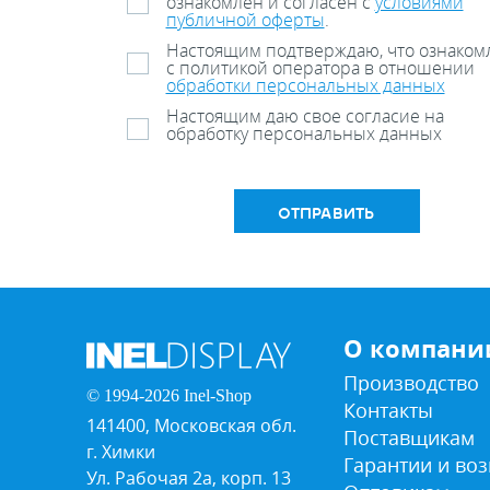
ознакомлен и согласен с
условиями
публичной оферты
.
Настоящим подтверждаю, что ознаком
с политикой оператора в отношении
обработки персональных данных
Настоящим даю свое согласие на
обработку персональных данных
ОТПРАВИТЬ
О компани
Производство
© 1994-2026 Inel-Shop
Контакты
141400, Московская обл.
Поставщикам
г. Химки
Гарантии и воз
Ул. Рабочая 2а, корп. 13