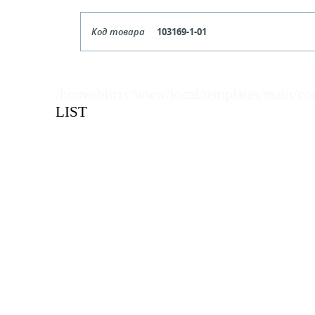
Код товара
103169-1-01
Цвет
Бе
Кол-во кратное упаковкам
/home/bitrix/www/local/templates/main/co
LIST
Цена, руб (с НДС)
ПО ЗАПР
В КОРЗИНУ