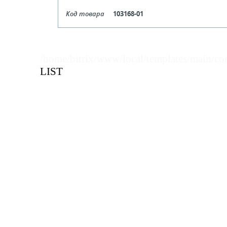
Код товара
103168-01
Цвет
Бе
Кол-во кратное упаковкам
/home/bitrix/www/local/templates/main/co
LIST
Цена, руб (с НДС)
ПО ЗАПР
В КОРЗИНУ