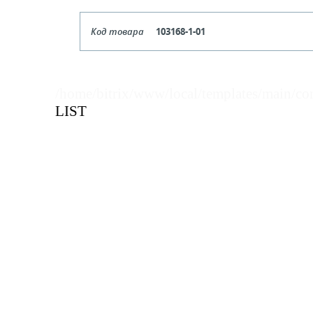
Код товара
103168-1-01
Цвет
Бе
Кол-во кратное упаковкам
/home/bitrix/www/local/templates/main/co
LIST
Цена, руб (с НДС)
ПО ЗАПР
В КОРЗИНУ