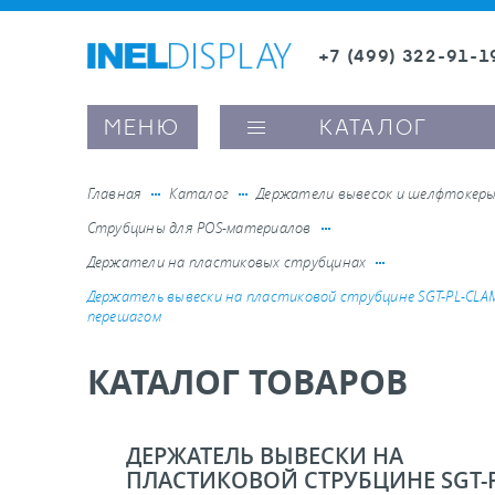
+7 (499) 322-91-1
8 (800) 600-63-0
Заказать звонок
МЕНЮ
КАТАЛОГ
Главная
Каталог
Держатели вывесок и шелфтокер
Струбцины для POS-материалов
ые ценникодержатели
Держатели на пластиковых струбцинах
Держатель вывески на пластиковой струбцине SGT-PL-CLA
перешагом
ители полочного пространства
КАТАЛОГ ТОВАРОВ
ели вывесок и шелфтокеры
ДЕРЖАТЕЛЬ ВЫВЕСКИ НА
ое оборудование, комплектующие
ПЛАСТИКОВОЙ СТРУБЦИНЕ SGT-P