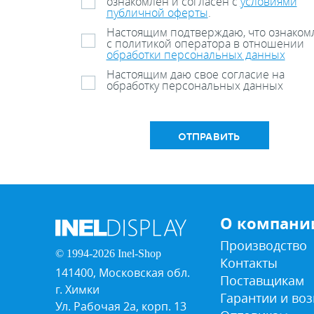
ознакомлен и согласен с
условиями
публичной оферты
.
Настоящим подтверждаю, что ознаком
с политикой оператора в отношении
обработки персональных данных
Настоящим даю свое согласие на
обработку персональных данных
ОТПРАВИТЬ
О компани
Производство
© 1994-2026 Inel-Shop
Контакты
141400, Московская обл.
Поставщикам
г. Химки
Гарантии и воз
Ул. Рабочая 2а, корп. 13